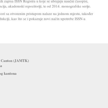
kih zapisa ISSN Registra u koje se ubrajaju naučni časopisi,
cija, akademski repozitoriji, te od 2014. monografske serije.
vori sa otvorenim pristupom nalaze na jednom mjestu, također
odukciji, kao što se i pokazuje novi način upotrebe ISSN-a
zla Canton (JAMTK)
na
og kantona