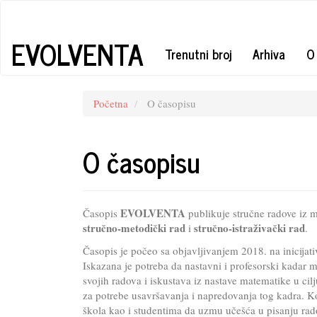
Quick
jump
to
EVOLVENTA
Trenutni broj
Arhiva
O
page
content
Main
Navigation
Početna
O časopisu
Main
Content
Sidebar
O časopisu
EVOLVENTA
Časopis
publikuje stručne radove iz ma
stručno-metodički rad
stručno-istraživački rad
i
.
Časopis je počeo sa objavljivanjem 2018. na inicija
Iskazana je potreba da nastavni i profesorski kadar 
svojih radova i iskustava iz nastave matematike u cilj
za potrebe usavršavanja i napredovanja tog kadra. 
škola kao i studentima da uzmu učešća u pisanju rado