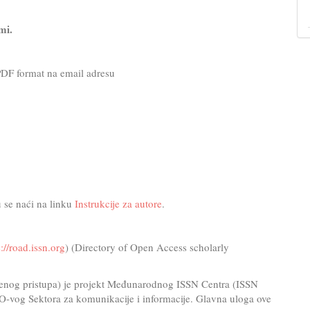
mi.
 PDF format na email adresu
 se naći na linku
Instrukcije za autore
.
s://road.issn.org
) (Directory of Open Access scholarly
vorenog pristupa) je projekt Međunarodnog ISSN Centra (ISSN
O-vog Sektora za komunikacije i informacije. Glavna uloga ove