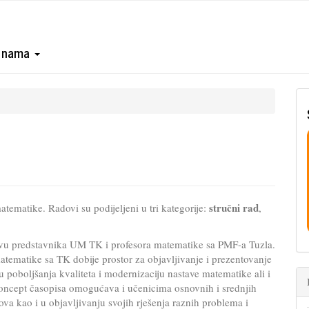
 nama
stručni rad
tematike. Radovi su podijeljeni u tri kategorije:
,
tivu predstavnika UM TK i profesora matematike sa PMF-a Tuzla.
matematike sa TK dobije prostor za objavljivanje i prezentovanje
u poboljšanja kvaliteta i modernizaciju nastave matematike ali i
Koncept časopisa omogućava i učenicima osnovnih i srednjih
va kao i u objavljivanju svojih rješenja raznih problema i