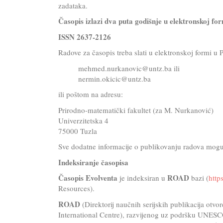
zadataka.
Časopis izlazi dva puta godišnje u elektronskoj for
ISSN 2637-2126
Radove za časopis treba slati u elektronskoj formi u
mehmed.nurkanovic@untz.ba ili
nermin.okicic@untz.ba
ili poštom na adresu:
Prirodno-matematički fakultet (za M. Nurkanović)
Univerzitetska 4
75000 Tuzla
Sve dodatne informacije o publikovanju radova mogu
Indeksiranje časopisa
Časopis Evolventa
ROAD
je indeksiran u
bazi (
http
Resources).
ROAD
(Direktorij naučnih serijskih publikacija ot
International Centre), razvijenog uz podršku UNESC