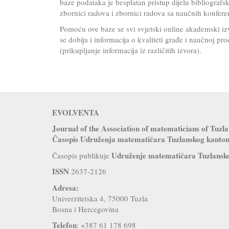
baze podataka je besplatan pristup dijelu bibliografs
zbornici radova i zbornici radova sa naučnih konferen
Pomoću ove baze se svi svjetski online akademski iz
se dobija i informacija o kvaliteti građe i naučnoj pr
(prikupljanje informacija iz različitih izvora).
EVOLVENTA
Journal of the Association of matematicians of Tu
Časopis Udruženja matematičara Tuzlanskog kanto
Udruženje matematičara Tuzlansk
Časopis publikuje
ISSN
2637-2126
Adresa:
Univerzitetska 4, 75000 Tuzla
Bosna i Hercegovina
Telefon
: +387 61 178 698