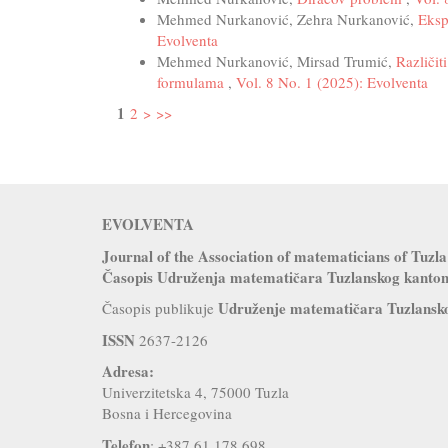
Mehmed Nurkanović, Zehra Nurkanović,
Eksp
Evolventa
Mehmed Nurkanović, Mirsad Trumić,
Različit
formulama
,
Vol. 8 No. 1 (2025): Evolventa
1
2
>
>>
EVOLVENTA
Journal of the Association of matematicians of Tu
Časopis Udruženja matematičara Tuzlanskog kanto
Udruženje matematičara Tuzlansk
Časopis publikuje
ISSN
2637-2126
Adresa:
Univerzitetska 4, 75000 Tuzla
Bosna i Hercegovina
Telefon
: +387 61 178 698