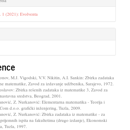
pisa
. 1 (2021): Evolventa
ence
onov, M.J. Vigodski, V.V. Nikitin, A.I. Sankin: Zbirka zadataka
rne matematike, Zavod za izdavanje udžbenika, Sarajevo, 1972.
oslavov: Zbirka rešenih zadataka iz matematike 3, Zavod za
 nastavna sredstva, Beograd, 2001.
nović, Z. Nurkanović: Elementarna matematika - Teorija i
tCom d.o.o. grafički inženjering, Tuzla, 2009.
nović, Z. Nurkanović: Zbirka zadataka iz matematike - za
prijemnih ispita na fakultetima (drugo izdanje), Ekonomski
la, Tuzla, 1997.