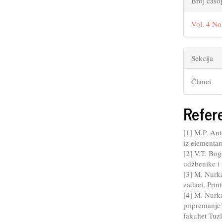
Broj časo
Vol. 4 No
Sekcija
Članci
Refer
[1] M.P. Ant
iz elementa
[2] V.T. Bog
udžbenike i
[3] M. Nurka
zadaci, Prin
[4] M. Nurka
pripremanje 
fakultet Tuz