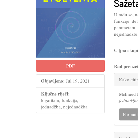
Sažet
U radu se, n
funkcije, de
parametara.
nejednadžbi 
Ciljna skup
PDF
Rad preuze
Articl
Kako citir
Objavljeno:
Jul 19, 2021
Detail
Ključne riječi:
Mehmed N
logaritam, funkcija,
jednadžbe
jednadžba, nejednadžba
Formati