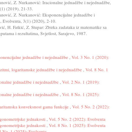
anović, Z. Nurkanović: Iracionalne jednadžbe i nejednadžbe,
(1) (2019), 21-33.
anović, Z. Nurkanović: Eksponencijalne jednadžbe i
 Evolventa, 3(1) (2020), 2-10.
vić, H. Fatkić, Z. Stupar: Zbirka zadataka iz matematike sa
uputama i rezultatima, Svjetlost, Sarajevo, 1987.
onencijalne jednadžbe i nejednadžbe
,
Vol. 3 No. 1 (2020):
ritmi, logaritamske jednadžbe i nejednadžbe
,
Vol. 8 No. 1
ionalne jednadžbe i nejednadžbe
,
Vol. 2 No. 1 (2019):
ionalne jednadžbe i nejednadžbe
,
Vol. 8 No. 1 (2025):
aritamska konveksnost gama funkcije
,
Vol. 5 No. 2 (2022):
igonometrijske jednakosti
,
Vol. 5 No. 2 (2022): Evolventa
igonometrijske jednakosti
,
Vol. 8 No. 1 (2025): Evolventa
8 No. 1 (2025): Evolventa