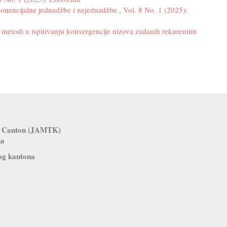
onencijalne jednadžbe i nejednadžbe
,
Vol. 8 No. 1 (2025):
i metodi u ispitivanju konvergencije nizova zadanih rekurentim
zla Canton (JAMTK)
na
og kantona