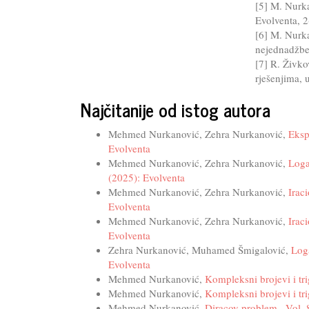
[5] M. Nurk
Evolventa, 2
[6] M. Nurk
nejednadžbe,
[7] R. Živko
rješenjima, 
Najčitanije od istog autora
Mehmed Nurkanović, Zehra Nurkanović,
Eksp
Evolventa
Mehmed Nurkanović, Zehra Nurkanović,
Loga
(2025): Evolventa
Mehmed Nurkanović, Zehra Nurkanović,
Irac
Evolventa
Mehmed Nurkanović, Zehra Nurkanović,
Irac
Evolventa
Zehra Nurkanović, Muhamed Šmigalović,
Log
Evolventa
Mehmed Nurkanović,
Kompleksni brojevi i tr
Mehmed Nurkanović,
Kompleksni brojevi i tr
Mehmed Nurkanović,
Diracov problem
,
Vol. 