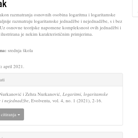
ak
akon razmatranja osnovnih osobina logaritma i logaritamske
taljnije razmatraju logaritamske jednadžbe i nejednadžbe, s i bez
 Uz osnovne teorijske napomene kompleksnost ovih jednadžbi i
ilustrirana je nekim karakterističnim primjerima.
ina:
srednja škola
t:
april 2021.
e
ati
s
urkanović i Zehra Nurkanović,
Logaritmi, logaritamske
 i nejednadžbe
, Evolventa, vol. 4, no. 1 (2021), 2-16.
 citiranja