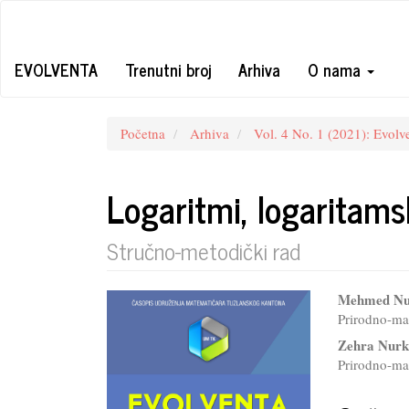
Quick
jump
to
EVOLVENTA
Trenutni broj
Arhiva
O nama
page
content
Main
Navigation
Početna
Arhiva
Vol. 4 No. 1 (2021): Evolv
Main
Content
Sidebar
Logaritmi, logaritams
Stručno-metodički rad
Article
Main
Mehmed Nu
Prirodno-mat
Sidebar
Articl
Zehra Nurk
Conte
Prirodno-mat