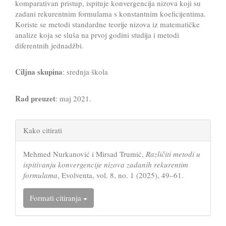
komparativan pristup, ispituje konvergencija nizova koji su
zadani rekurentnim formulama s konstantnim koeficijentima.
Koriste se metodi standardne teorije nizova iz matematičke
analize koja se sluša na prvoj godini studija i metodi
diferentnih jednadžbi.
Ciljna skupina
: srednja škola
Rad preuzet
: maj 2021.
Article
Kako citirati
Details
Mehmed Nurkanović i Mirsad Trumić,
Različiti metodi u
ispitivanju konvergencije nizova zadanih rekurentim
formulama
, Evolventa, vol. 8, no. 1 (2025), 49–61.
Formati citiranja