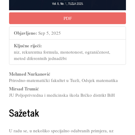
PDF
Objavljeno:
Sep 5, 2025
Ključne riječi:
niz, rekurentna formula, monotonost, ograničenost,
metod diferentnih jednadžbi
Main
Mehmed Nurkanović
Prirodno-matematički fakultet u Tuzli, Odsjek matematika
Article
Mirsad Trumić
Content
JU Poljoprivredna i medicinska škola Brčko distrikt BiH
Sažetak
U radu se, u nekoliko specijalno odabranih primjera, uz