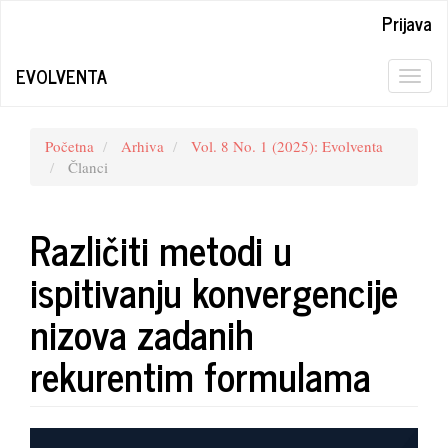
Quick
Prijava
jump
to
EVOLVENTA
page
Togg
content
navig
Main
Navigation
Početna
Arhiva
Vol. 8 No. 1 (2025): Evolventa
Main
Članci
Content
Sidebar
Različiti metodi u
ispitivanju konvergencije
nizova zadanih
rekurentim formulama
Article